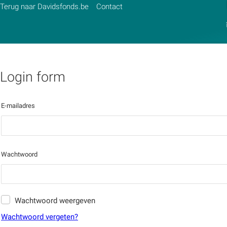
Terug naar Davidsfonds.be
Contact
Login form
Zoek:
E-mailadres
Zoeken
Wachtwoord
Wachtwoord weergeven
Wachtwoord vergeten?