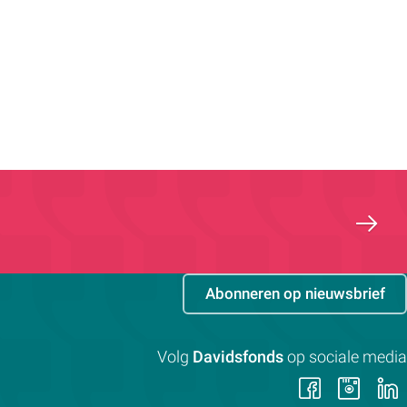
Abonneren op nieuwsbrief
Volg
Davidsfonds
op sociale media
Volg
Vol