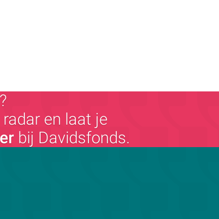
?
radar en laat je
ger
bij Davidsfonds.