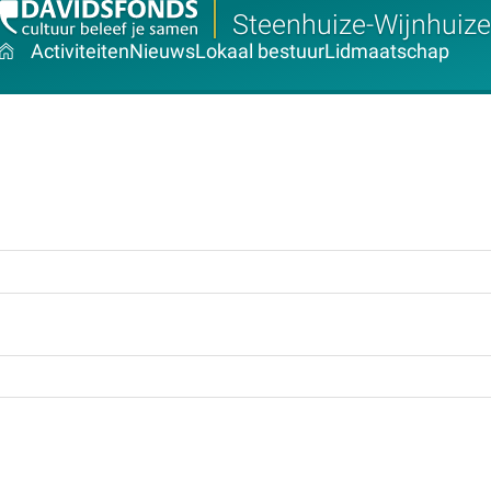
Steenhuize-Wijnhuize
Activiteiten
Nieuws
Lokaal bestuur
Lidmaatschap